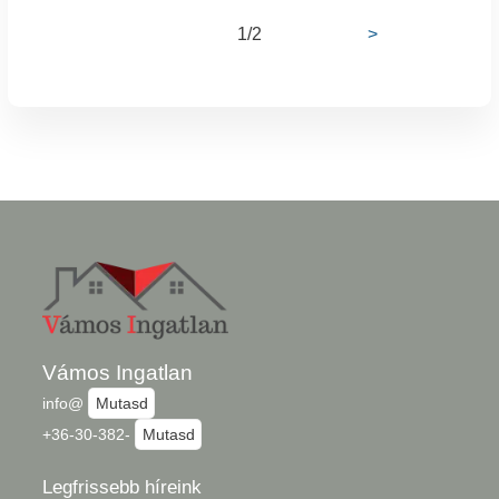
1/2
>
Vámos Ingatlan
info@
Mutasd
+36-30-382-
Mutasd
Legfrissebb híreink