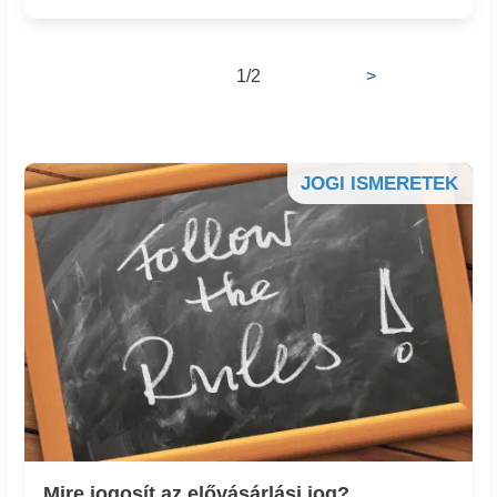
1/2
>
JOGI ISMERETEK
Mire jogosít az elővásárlási jog?