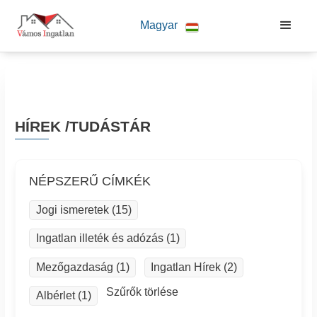
G-YLG4YTW91X 8145017921
Magyar
HÍREK /TUDÁSTÁR
NÉPSZERŰ CÍMKÉK
Jogi ismeretek (15)
Ingatlan illeték és adózás (1)
Mezőgazdaság (1)
Ingatlan Hírek (2)
Szűrők törlése
Albérlet (1)