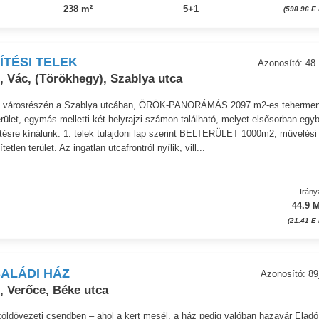
238 m²
5+1
(598.96 E 
ÍTÉSI TELEK
Azonosító: 4
 Vác, (Törökhegy), Szablya utca
y városrészén a Szablya utcában, ÖRÖK-PANORÁMÁS 2097 m2-es teherme
terület, egymás melletti két helyrajzi számon található, melyet elsősorban egy
ítésre kínálunk. 1. telek tulajdoni lap szerint BELTERÜLET 1000m2, művelési
ítetlen terület. Az ingatlan utcafrontról nyílik, vill...
Irány
44.9 M
(21.41 E
ALÁDI HÁZ
Azonosító: 8
, Verőce, Béke utca
zöldövezeti csendben – ahol a kert mesél, a ház pedig valóban hazavár Eladó