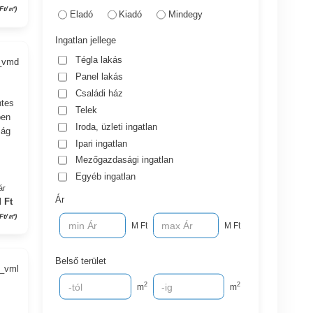
Ft/㎡)
Eladó
Kiadó
Mindegy
Ingatlan jellege
Tégla lakás
8_vmd
Panel lakás
Családi ház
ntes
Telek
ben
Iroda, üzleti ingatlan
 ág
Ipari ingatlan
Mezőgazdasági ingatlan
Egyéb ingatlan
ár
Ár
 Ft
 Ft/㎡)
M Ft
M Ft
Belső terület
9_vml
2
2
m
m