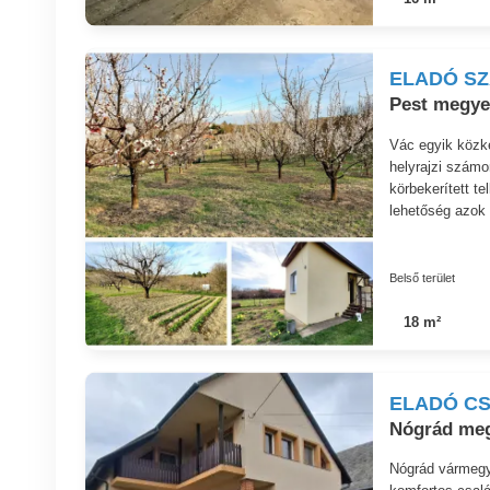
ELADÓ S
Pest megye
Vác egyik közk
helyrajzi szám
körbekerített te
lehetőség azok 
Belső terület
18 m²
ELADÓ CS
Nógrád meg
Nógrád vármegy