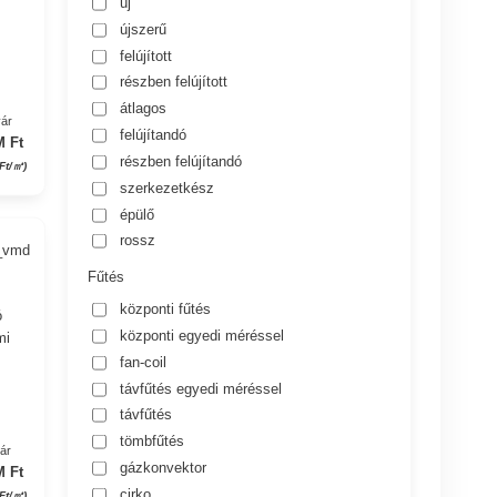
új
újszerű
felújított
részben felújított
átlagos
yár
felújítandó
M Ft
részben felújítandó
 Ft/㎡)
szerkezetkész
épülő
rossz
6_vmd
Fűtés
központi fűtés
ó
központi egyedi méréssel
mi
fan-coil
távfűtés egyedi méréssel
távfűtés
tömbfűtés
yár
gázkonvektor
M Ft
cirko
 Ft/㎡)