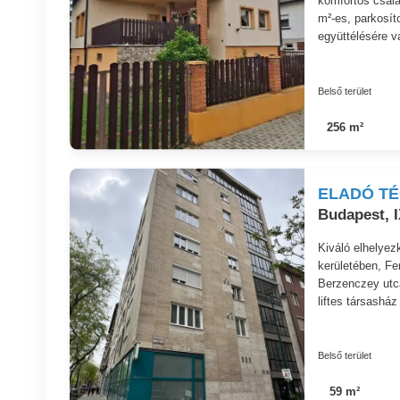
komfortos csalá
m²-es, parkosít
együttélésére va
Belső terület
256 m²
ELADÓ T
Budapest, IX
Kiváló elhelyez
kerületében, Fe
Berzenczey utca
liftes társasház
Belső terület
59 m²