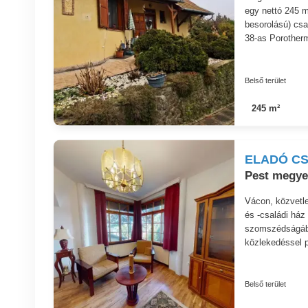
egy nettó 245 m
besorolású) csal
38-as Porotherm
Belső terület
245 m²
ELADÓ CS
Pest megye,
Vácon, közvetlen
és -családi ház
szomszédságában
közlekedéssel pá
Belső terület