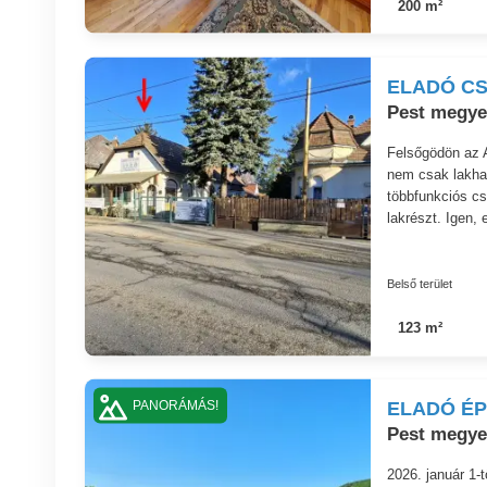
200 m²
ELADÓ CS
Pest megye
Felsőgödön az A
nem csak lakhat
többfunkciós cs
lakrészt. Igen, 
Belső terület
123 m²
ELADÓ ÉP
PANORÁMÁS!
Pest megye
2026. január 1-t