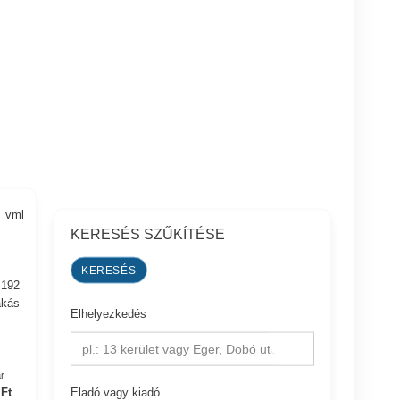
0_vml
KERESÉS SZŰKÍTÉSE
 192
akás
Elhelyezkedés
pl.: 13 kerület vagy Eger, Dobó utca
r
Eladó vagy kiadó
 Ft