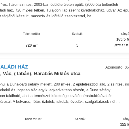
²-es, háromszintes, 2003-ban üdülőterületen épült, (2006 óta belterületi
ádi ház, 720 m2-es telken. Tulajdoni lap szerint kivett/lakóház, udvar. Az épü
 téglából készült, masszív és időtálló szerkezettel, ha...
Telek terület
Szobák
Irányá
165.5 M
720 m²
5
(675.51 E 
ALÁDI HÁZ
Azonosító: 8
 Vác, (Tabán), Barabás Miklós utca
ül a Duna-parti sétány mellett, 200 m²-es, 2 épületrészből álló, 2 szintes, ir
 eladó! Az ingatlan Vác egyik legkedveltebb részén, a Duna sétány
 található, ahol a természet közelsége kiváló infrastruktúrával és
rosul. A belváros, főtér, üzletek, iskolák, óvodák, szolgáltatások néh...
Telek terület
Szobák
Irán
155 