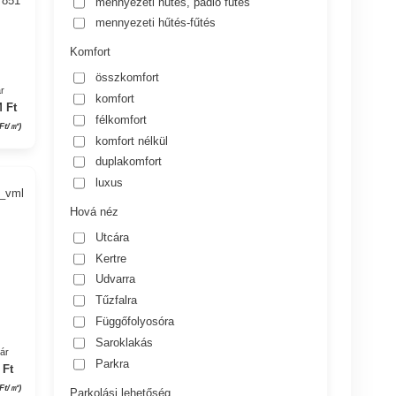
 851
mennyezeti hűtés, padló fűtés
mennyezeti hűtés-fűtés
Komfort
összkomfort
r
komfort
 Ft
félkomfort
Ft/㎡)
komfort nélkül
duplakomfort
luxus
0_vml
Hová néz
Utcára
Kertre
Udvarra
Tűzfalra
Függőfolyosóra
Saroklakás
yár
Parkra
 Ft
 Ft/㎡)
Parkolási lehetőség