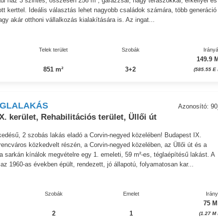
di ház 3 szintes, összesen 256 m², garázzsal, nagy teraszokkal, erkéllyel és
ott kerttel. Ideális választás lehet nagyobb családok számára, több generáció
gy akár otthoni vállalkozás kialakítására is. Az ingat...
Telek terület
Szobák
Irányá
149.9 M
851 m²
3+2
(585.55 E 
ÉGLALAKÁS
Azonosító: 9
. kerület, Rehabilitációs terület, Üllői út
kedésű, 2 szobás lakás eladó a Corvin-negyed közelében! Budapest IX.
rencváros közkedvelt részén, a Corvin-negyed közelében, az Üllői út és a
 sarkán kínálok megvételre egy 1. emeleti, 59 m²-es, téglaépítésű lakást. A
 az 1960-as években épült, rendezett, jó állapotú, folyamatosan kar...
Szobák
Emelet
Irán
75 M
2
1
(1.27 M