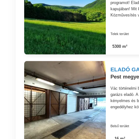
programot! Elad
kapujában! Mit k
Közművesítés v
Telek terület
5300 m²
ELADÓ G
Pest megye,
Vác történelmi 
garázs eladó. A 
kényelmes és bi
engedélyhez köt
Belső terület
16 m²