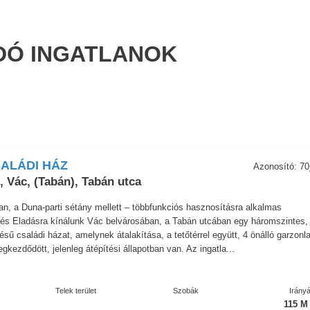
DÓ INGATLANOK
ALÁDI HÁZ
Azonosító: 7
 Vác, (Tabán), Tabán utca
n, a Duna-parti sétány mellett – többfunkciós hasznosításra alkalmas
tés Eladásra kínálunk Vác belvárosában, a Tabán utcában egy háromszintes,
tésű családi házat, amelynek átalakítása, a tetőtérrel együtt, 4 önálló garzonl
gkezdődött, jelenleg átépítési állapotban van. Az ingatla...
Telek terület
Szobák
Irányá
115 M