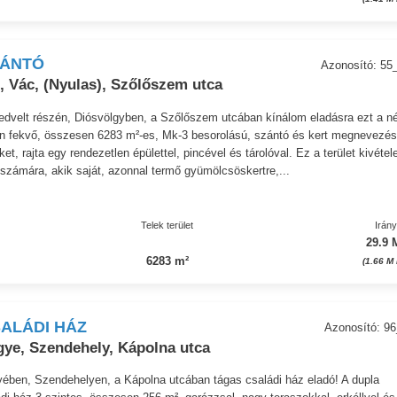
ZÁNTÓ
Azonosító: 5
, Vác, (Nyulas), Szőlőszem utca
edvelt részén, Diósvölgyben, a Szőlőszem utcában kínálom eladásra ezt a n
on fekvő, összesen 6283 m²-es, Mk-3 besorolású, szántó és kert megnevezés
lket, rajta egy rendezetlen épülettel, pincével és tárolóval. Ez a terület kivétel
számára, akik saját, azonnal termő gyümölcsöskertre,...
Telek terület
Irán
29.9 
6283 m²
(1.66 M
ALÁDI HÁZ
Azonosító: 9
ye, Szendehely, Kápolna utca
ében, Szendehelyen, a Kápolna utcában tágas családi ház eladó! A dupla