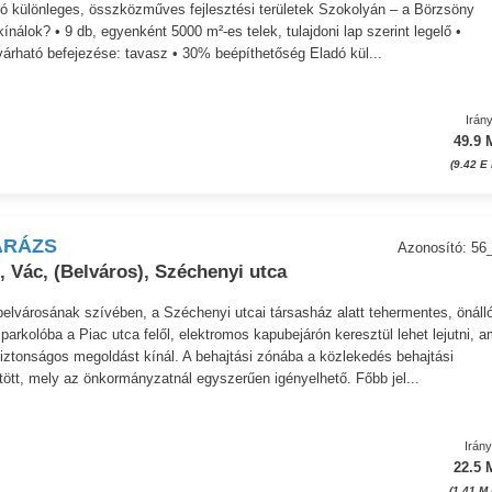
ó különleges, összközműves fejlesztési területek Szokolyán – a Börzsöny
ínálok? • 9 db, egyenként 5000 m²-es telek, tulajdoni lap szerint legelő •
árható befejezése: tavasz • 30% beépíthetőség Eladó kül...
Irán
49.9 
(9.42 E
ARÁZS
Azonosító: 5
 Vác, (Belváros), Széchenyi utca
belvárosának szívében, a Széchenyi utcai társasház alatt tehermentes, önáll
parkolóba a Piac utca felől, elektromos kapubejárón keresztül lehet lejutni, a
ztonságos megoldást kínál. A behajtási zónába a közlekedés behajtási
ött, mely az önkormányzatnál egyszerűen igényelhető. Főbb jel...
Irán
22.5 
(1.41 M