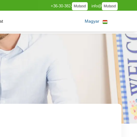
+36-30-382-
info@
Mutasd
Mutasd
at
Magyar