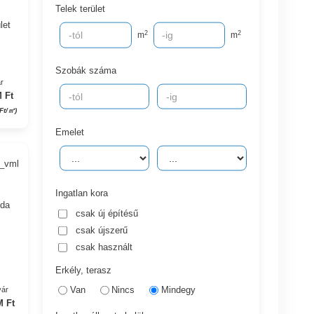
Telek terület
let
2
2
m
m
Szobák száma
r
 Ft
Ft/㎡)
Emelet
6_vml
Ingatlan kora
oda
csak új építésű
csak újszerű
csak használt
Erkély, terasz
Van
Nincs
Mindegy
yár
M Ft