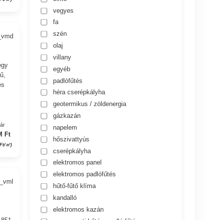
vegyes
fa
szén
5_vmd
olaj
villany
égy
egyéb
ű,
padlófűtés
es
héra cserépkályha
geotermikus / zöldenergia
gázkazán
yár
napelem
M Ft
hőszivattyús
 Ft/㎡)
cserépkályha
elektromos panel
elektromos padlófűtés
6_vml
hűtő-fűtő klíma
kandalló
elektromos kazán