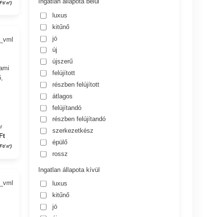
Ingatlan állapota belül
Ft/㎡)
luxus
kitűnő
jó
8_vml
új
újszerű
 ami
felújított
ő,
részben felújított
átlagos
felújítandó
részben felújítandó
r
szerkezetkész
Ft
épülő
Ft/㎡)
rossz
Ingatlan állapota kívül
3_vml
luxus
kitűnő
jó