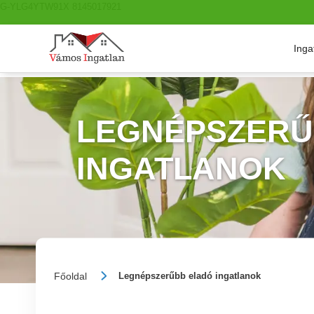
G-YLG4YTW91X 8145017921
Inga
LEGNÉPSZERŰ
INGATLANOK
Főoldal
Legnépszerűbb eladó ingatlanok