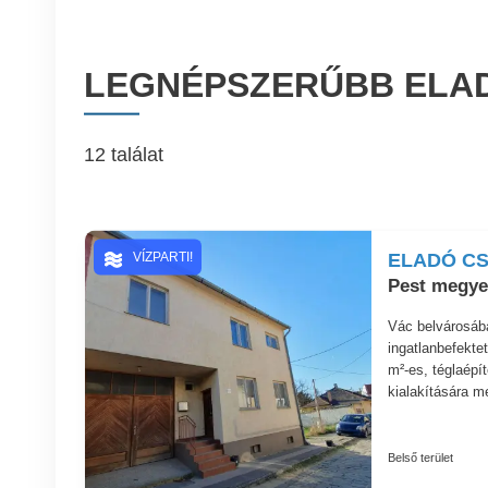
LEGNÉPSZERŰBB ELA
12 találat
ELADÓ CS
VÍZPARTI!
Pest megye,
Vác belvárosába
ingatlanbefekte
m²-es, téglaépí
kialakítására me
Belső terület