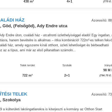
438 m²
4+1
(775 E 
ALÁDI HÁZ
Azonosító: 8
, Göd, (Felsőgöd), Ady Endre utca
dy Endre úton, családi ház - utcafronti üzlethelyiséggel eladó! Egy ingatlan,
ásra, hanem bevételre is alkalmas – ritka kombináció! 722m²-es telken fekv
aládi ház, amely egyszerre kínál otthont, üzleti lehetőséget és bérbeadható
ez az a típus, ami már az első pillanatban számoln...
Telek terület
Szobák
Irányá
98 M 
722 m²
2+1
(796.75 E 
ÍTÉSI TELEK
Azonosító: 7
, Szokolya
ől a külterületi lakóingatlanokra is kiterjeszti a kormány az Otthon Start