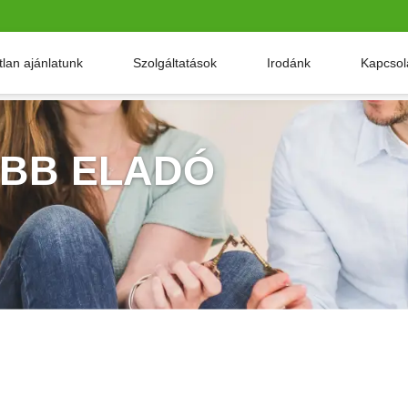
tlan ajánlatunk
Szolgáltatások
Irodánk
Kapcsol
BB ELADÓ