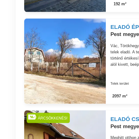
192 m²
ELADÓ ÉP
Pest megye,
Vác, Törökheg
telek eladó. A 
történő értékes
alól kivett, beép
Telek terület
2097 m²
ELADÓ CS
ÁRCSÖKKENÉS!
Pest megye
Meghitt otthon 