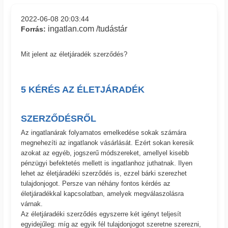
2022-06-08 20:03:44
ingatlan.com /tudástár
Forrás:
Mit jelent az életjáradék szerződés?
5 KÉRÉS AZ ÉLETJÁRADÉK
SZERZŐDÉSRŐL
Az ingatlanárak folyamatos emelkedése sokak számára
megnehezíti az ingatlanok vásárlását. Ezért sokan keresik
azokat az egyéb, jogszerű módszereket, amellyel kisebb
pénzügyi befektetés mellett is ingatlanhoz juthatnak. Ilyen
lehet az életjáradéki szerződés is, ezzel bárki szerezhet
tulajdonjogot. Persze van néhány fontos kérdés az
életjáradékkal kapcsolatban, amelyek megválaszolásra
várnak.
Az életjáradéki szerződés egyszerre két igényt teljesít
egyidejűleg: míg az egyik fél tulajdonjogot szeretne szerezni,