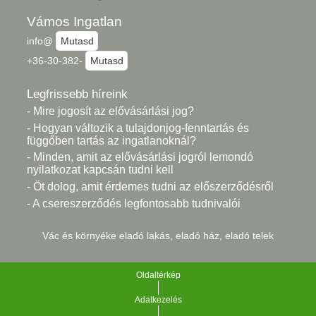
Vámos Ingatlan
info@
Mutasd
+36-30-382-
Mutasd
Legfrissebb híreink
- Mire jogosít az elővásárlási jog?
- Hogyan változik a tulajdonjog-fenntartás és
függőben tartás az ingatlanoknál?
- Minden, amit az elővásárlási jogról lemondó
nyilatkozat kapcsán tudni kell
- Öt dolog, amit érdemes tudni az előszerződésről
- A csereszerződés legfontosabb tudnivalói
Vác és környéke eladó lakás, eladó ház, eladó telek
Oldaltérkép
Adatkezelés