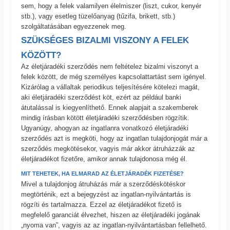
sem, hogy a felek valamilyen élelmiszer (liszt, cukor, kenyér
stb.), vagy esetleg tüzelőanyag (tűzifa, brikett, stb.)
szolgáltatásában egyezzenek meg.
SZÜKSÉGES BIZALMI VISZONY A FELEK
KÖZÖTT?
Az életjáradéki szerződés nem feltételez bizalmi viszonyt a
felek között, de még személyes kapcsolattartást sem igényel.
Kizárólag a vállaltak periodikus teljesítésére kötelezi magát,
aki életjáradéki szerződést köt, ezért az például banki
átutalással is kiegyenlíthető. Ennek alapjait a szakemberek
mindig írásban kötött életjáradéki szerződésben rögzítik.
Ugyanúgy, ahogyan az ingatlanra vonatkozó életjáradéki
szerződés azt is megköti, hogy az ingatlan tulajdonjogát már a
szerződés megkötésekor, vagyis már akkor átruházzák az
életjáradékot fizetőre, amikor annak tulajdonosa még él.
MIT TEHETEK, HA ELMARAD AZ ÉLETJÁRADÉK FIZETÉSE?
Mivel a tulajdonjog átruházás már a szerződéskötéskor
megtörténik, ezt a bejegyzést az ingatlan-nyilvántartás is
rögzíti és tartalmazza. Ezzel az életjáradékot fizető is
megfelelő garanciát élvezhet, hiszen az életjáradéki jogának
„nyoma van”, vagyis az az ingatlan-nyilvántartásban fellelhető.