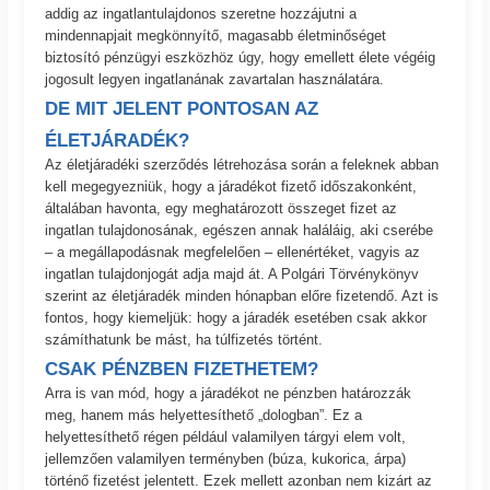
addig az ingatlantulajdonos szeretne hozzájutni a
mindennapjait megkönnyítő, magasabb életminőséget
biztosító pénzügyi eszközhöz úgy, hogy emellett élete végéig
jogosult legyen ingatlanának zavartalan használatára.
DE MIT JELENT PONTOSAN AZ
ÉLETJÁRADÉK?
Az életjáradéki szerződés létrehozása során a feleknek abban
kell megegyezniük, hogy a járadékot fizető időszakonként,
általában havonta, egy meghatározott összeget fizet az
ingatlan tulajdonosának, egészen annak haláláig, aki cserébe
– a megállapodásnak megfelelően – ellenértéket, vagyis az
ingatlan tulajdonjogát adja majd át. A Polgári Törvénykönyv
szerint az életjáradék minden hónapban előre fizetendő. Azt is
fontos, hogy kiemeljük: hogy a járadék esetében csak akkor
számíthatunk be mást, ha túlfizetés történt.
CSAK PÉNZBEN FIZETHETEM?
Arra is van mód, hogy a járadékot ne pénzben határozzák
meg, hanem más helyettesíthető „dologban”. Ez a
helyettesíthető régen például valamilyen tárgyi elem volt,
jellemzően valamilyen terményben (búza, kukorica, árpa)
történő fizetést jelentett. Ezek mellett azonban nem kizárt az