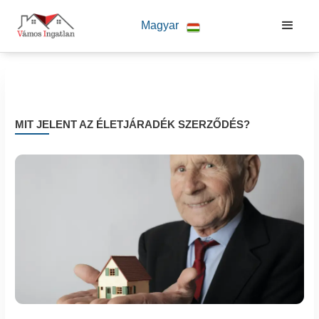
G-YLG4YTW91X 8145017921
Magyar
MIT JELENT AZ ÉLETJÁRADÉK SZERZŐDÉS?