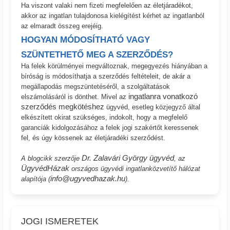
Ha viszont valaki nem fizeti megfelelően az életjáradékot,
akkor az ingatlan tulajdonosa kielégítést kérhet az ingatlanból
az elmaradt összeg erejéig.
HOGYAN MÓDOSÍTHATÓ VAGY
SZÜNTETHETŐ MEG A SZERZŐDÉS?
Ha felek körülményei megváltoznak, megegyezés hiányában a
bíróság is módosíthatja a szerződés feltételeit, de akár a
megállapodás megszüntetéséről, a szolgáltatások
ingatlanra vonatkozó
elszámolásáról is dönthet. Mivel az
szerződés megkötéshez
ügyvéd, esetleg közjegyző által
elkészített okirat szükséges, indokolt, hogy a megfelelő
garanciák kidolgozásához a felek jogi szakértőt keressenek
fel, és úgy kössenek az életjáradéki szerződést.
Dr. Zalavári György ügyvéd
A blogcikk szerzője
, az
ÜgyvédHázak
országos ügyvédi ingatlanközvetítő hálózat
info@ugyvedhazak.hu
alapítója (
).
JOGI ISMERETEK