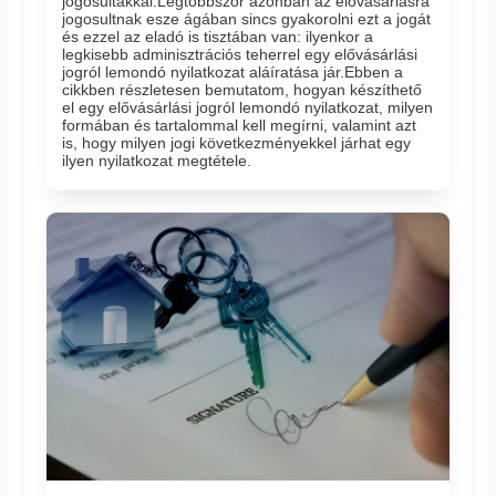
jogosultakkal.Legtöbbször azonban az elővásárlásra
jogosultnak esze ágában sincs gyakorolni ezt a jogát
és ezzel az eladó is tisztában van: ilyenkor a
legkisebb adminisztrációs teherrel egy elővásárlási
jogról lemondó nyilatkozat aláíratása jár.Ebben a
cikkben részletesen bemutatom, hogyan készíthető
el egy elővásárlási jogról lemondó nyilatkozat, milyen
formában és tartalommal kell megírni, valamint azt
is, hogy milyen jogi következményekkel járhat egy
ilyen nyilatkozat megtétele.