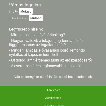
Vámos Ingatlan
info@
Mutasd
+36-30-382-
Mutasd
Legfrissebb híreink
- Mire jogosít az elővásárlási jog?
- Hogyan változik a tulajdonjog-fenntartás és
függőben tartás az ingatlanoknál?
- Minden, amit az elővásárlási jogról lemondó
nyilatkozat kapcsán tudni kell
- Öt dolog, amit érdemes tudni az előszerződésről
- A csereszerződés legfontosabb tudnivalói
Vác és környéke eladó lakás, eladó ház, eladó telek
Oldaltérkép
Adatkezelés