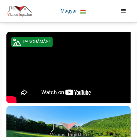
G-YLG4YTW91X 8145017921
Magyar
PANORÁMÁS!