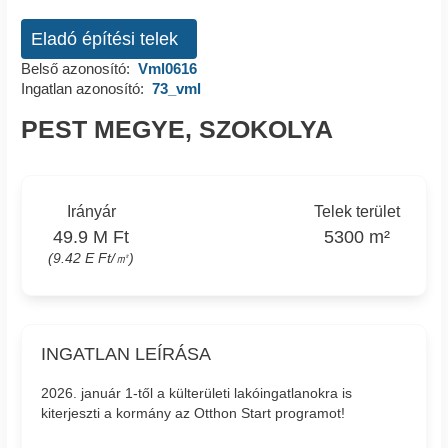
Eladó építési telek
Belső azonosító:
Vml0616
Ingatlan azonosító:
73_vml
PEST MEGYE, SZOKOLYA
Irányár
Telek terület
49.9 M Ft
5300 m²
(9.42 E Ft/㎡)
INGATLAN LEÍRÁSA
2026. január 1-től a külterületi lakóingatlanokra is
kiterjeszti a kormány az Otthon Start programot!