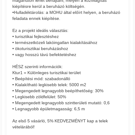
magánúton lehet behajtani, melyen a közvilágítás
kiépítésre kerül a beruházó költségén.
•Hulladéktárolás: a MOHU által előírt helyen, a beruházó
feladata ennek kiépítése.
Ez a projekt ideális választás:
• turisztikai fejlesztéshez
• természetközeli lakóingatlan kialakításához
• ökoturisztikai beruházáshoz
• vagy hosszú távú befektetéshez
HÉSZ szerinti információk:
Ktur1 = Különleges turisztikai terület
• Beépítési mód: szabadonálló
• Kialakítható legkisebb telek: 5000 m2
• Megengedett legnagyobb beépíthetőség: 30%
• Legkisebb zöldfelület: 50%
• Megengedett legnagyobb szintterületi mutató: 0,6
• Legnagyobb épületmagasság: 6,5 m
Az első 5 vásárló, 5% KEDVEZMÉNYT kap a telek
vételárából!