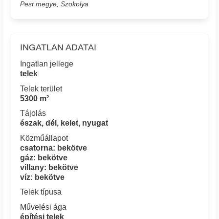
Pest megye, Szokolya
INGATLAN ADATAI
Ingatlan jellege
telek
Telek terület
5300 m²
Tájolás
észak, dél, kelet, nyugat
Közműállapot
csatorna: bekötve
gáz: bekötve
villany: bekötve
víz: bekötve
Telek típusa
Művelési ága
építési telek