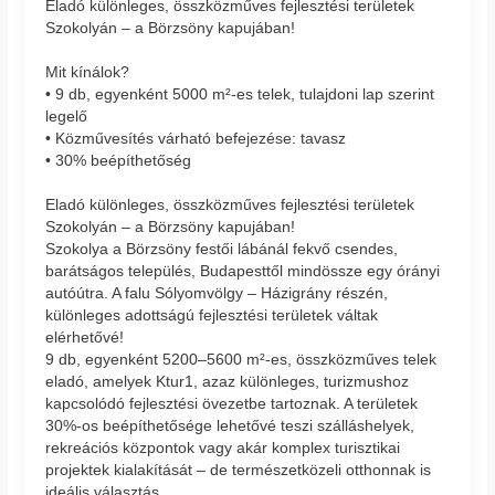
Eladó különleges, összközműves fejlesztési területek
Szokolyán – a Börzsöny kapujában!
Mit kínálok?
• 9 db, egyenként 5000 m²-es telek, tulajdoni lap szerint
legelő
• Közművesítés várható befejezése: tavasz
• 30% beépíthetőség
Eladó különleges, összközműves fejlesztési területek
Szokolyán – a Börzsöny kapujában!
Szokolya a Börzsöny festői lábánál fekvő csendes,
barátságos település, Budapesttől mindössze egy órányi
autóútra. A falu Sólyomvölgy – Házigrány részén,
különleges adottságú fejlesztési területek váltak
elérhetővé!
9 db, egyenként 5200–5600 m²-es, összközműves telek
eladó, amelyek Ktur1, azaz különleges, turizmushoz
kapcsolódó fejlesztési övezetbe tartoznak. A területek
30%-os beépíthetősége lehetővé teszi szálláshelyek,
rekreációs központok vagy akár komplex turisztikai
projektek kialakítását – de természetközeli otthonnak is
ideális választás.