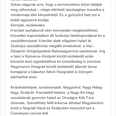
Sokan vágynak arra, hogy a természethez közel találják
meg otthonukat – mégis elérhető távolságban maradva a
mindennapi élet kényelmétől. Ez a gyönyörű hely ezt a
kettőt egyszerre kínálja.
Környék, közlekedés:
A terület aszfaltozott úton könnyedén megközelíthető,
közvetlen kapcsolatban áll Szokolya faluközpontjával és a
vasútállomással. A terület alatti völgyben halad át,
Szokolya vasútállomás megálló érintésével, a Vác–
Diósjenő–Drégelypalánk-Balassagyarmat vasútvonal, míg
a falut a Kismaros–Királyrét között közlekedő erdei
kisvasút teszi egyedülállóvá és turisztikailag is vonzóvá.
Nagymaros-Visegrád között közlekedő állandó dunai
kompjárat a túlparton fekvő Visegrádot is könnyen
elérhetővé teszi.
Kirándulóhelyek, túraútvonalak: Magyarkút, Nagy Hideg-
hegy, Királyrét. A területtől keletre, a Nagy-Kő-hegy
vonulatának gerincén halad az Országos Kék Túra
útvonala, Szendehely felől érkezve áthalad Magyarkúton,
érinti a Nógrádi Várat és Királyréten keresztül tart a
Csóványos csúcsa felé.