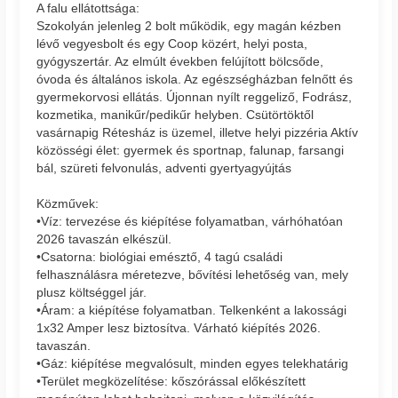
A falu ellátottsága:
Szokolyán jelenleg 2 bolt működik, egy magán kézben
lévő vegyesbolt és egy Coop közért, helyi posta,
gyógyszertár. Az elmúlt években felújított bölcsőde,
óvoda és általános iskola. Az egészségházban felnőtt és
gyermekorvosi ellátás. Újonnan nyílt reggeliző, Fodrász,
kozmetika, manikűr/pedikűr helyben. Csütörtöktől
vasárnapig Rétesház is üzemel, illetve helyi pizzéria Aktív
közösségi élet: gyermek és sportnap, falunap, farsangi
bál, szüreti felvonulás, adventi gyertyagyújtás
Közművek:
•Víz: tervezése és kiépítése folyamatban, várhóhatóan
2026 tavaszán elkészül.
•Csatorna: biológiai emésztő, 4 tagú családi
felhasználásra méretezve, bővítési lehetőség van, mely
plusz költséggel jár.
•Áram: a kiépítése folyamatban. Telkenként a lakossági
1x32 Amper lesz biztosítva. Várható kiépítés 2026.
tavaszán.
•Gáz: kiépítése megvalósult, minden egyes telekhatárig
•Terület megközelítése: kőszórással előkészített