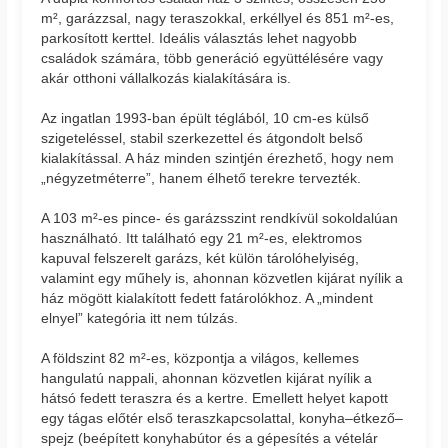
m², garázzsal, nagy teraszokkal, erkéllyel és 851 m²-es,
parkosított kerttel. Ideális választás lehet nagyobb
családok számára, több generáció együttélésére vagy
akár otthoni vállalkozás kialakítására is.
Az ingatlan 1993-ban épült téglából, 10 cm-es külső
szigeteléssel, stabil szerkezettel és átgondolt belső
kialakítással. A ház minden szintjén érezhető, hogy nem
„négyzetméterre”, hanem élhető terekre tervezték.
A 103 m²-es pince- és garázsszint rendkívül sokoldalúan
használható. Itt található egy 21 m²-es, elektromos
kapuval felszerelt garázs, két külön tárolóhelyiség,
valamint egy műhely is, ahonnan közvetlen kijárat nyílik a
ház mögött kialakított fedett fatárolókhoz. A „mindent
elnyel” kategória itt nem túlzás.
A földszint 82 m²-es, központja a világos, kellemes
hangulatú nappali, ahonnan közvetlen kijárat nyílik a
hátsó fedett teraszra és a kertre. Emellett helyet kapott
egy tágas előtér első teraszkapcsolattal, konyha–étkező–
spejz (beépített konyhabútor és a gépesítés a vételár