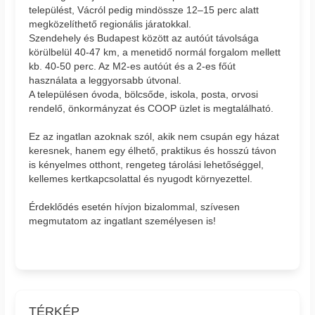
települést, Vácról pedig mindössze 12–15 perc alatt
megközelíthető regionális járatokkal.
Szendehely és Budapest között az autóút távolsága
körülbelül 40-47 km, a menetidő normál forgalom mellett
kb. 40-50 perc. Az M2-es autóút és a 2-es főút
használata a leggyorsabb útvonal.
A településen óvoda, bölcsőde, iskola, posta, orvosi
rendelő, önkormányzat és COOP üzlet is megtalálható.
Ez az ingatlan azoknak szól, akik nem csupán egy házat
keresnek, hanem egy élhető, praktikus és hosszú távon
is kényelmes otthont, rengeteg tárolási lehetőséggel,
kellemes kertkapcsolattal és nyugodt környezettel.
Érdeklődés esetén hívjon bizalommal, szívesen
megmutatom az ingatlant személyesen is!
TÉRKÉP