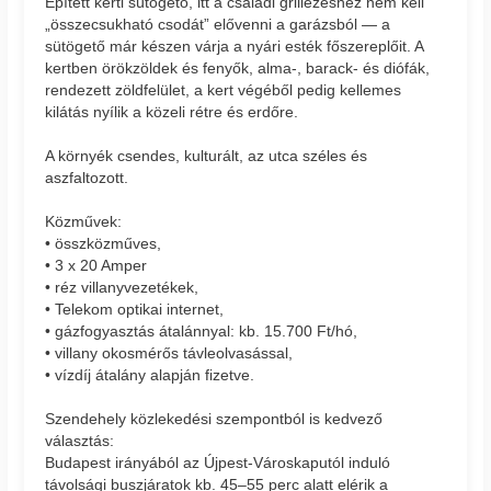
Épített kerti sütögető, itt a családi grillezéshez nem kell
„összecsukható csodát” elővenni a garázsból — a
sütögető már készen várja a nyári esték főszereplőit. A
kertben örökzöldek és fenyők, alma-, barack- és diófák,
rendezett zöldfelület, a kert végéből pedig kellemes
kilátás nyílik a közeli rétre és erdőre.
A környék csendes, kulturált, az utca széles és
aszfaltozott.
Közművek:
• összközműves,
• 3 x 20 Amper
• réz villanyvezetékek,
• Telekom optikai internet,
• gázfogyasztás átalánnyal: kb. 15.700 Ft/hó,
• villany okosmérős távleolvasással,
• vízdíj átalány alapján fizetve.
Szendehely közlekedési szempontból is kedvező
választás:
Budapest irányából az Újpest-Városkaputól induló
távolsági buszjáratok kb. 45–55 perc alatt elérik a