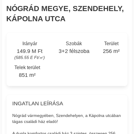
NÓGRÁD MEGYE, SZENDEHELY,
KÁPOLNA UTCA
Irányár
Szobák
Terület
149.9 M Ft
3+2 félszoba
256 m²
(585.55 E Ft/㎡)
Telek terület
851 m²
INGATLAN LEÍRÁSA
Nógrád vármegyében, Szendehelyen, a Kápolna utcában
tágas családi ház eladó!
A dupla komfortos családi ház 3 szintes, összesen 256