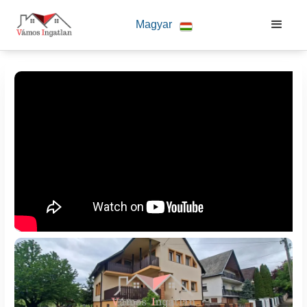
G-YLG4YTW91X 8145017921
Magyar