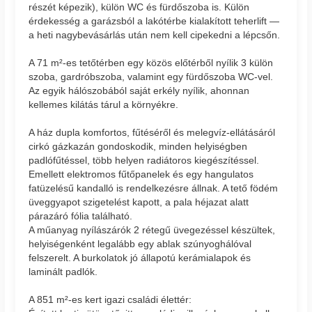
részét képezik), külön WC és fürdőszoba is. Külön
érdekesség a garázsból a lakótérbe kialakított teherlift —
a heti nagybevásárlás után nem kell cipekedni a lépcsőn.
A 71 m²-es tetőtérben egy közös előtérből nyílik 3 külön
szoba, gardróbszoba, valamint egy fürdőszoba WC-vel.
Az egyik hálószobából saját erkély nyílik, ahonnan
kellemes kilátás tárul a környékre.
A ház dupla komfortos, fűtéséről és melegvíz-ellátásáról
cirkó gázkazán gondoskodik, minden helyiségben
padlófűtéssel, több helyen radiátoros kiegészítéssel.
Emellett elektromos fűtőpanelek és egy hangulatos
fatüzelésű kandalló is rendelkezésre állnak. A tető födém
üveggyapot szigetelést kapott, a pala héjazat alatt
párazáró fólia található.
A műanyag nyílászárók 2 rétegű üvegezéssel készültek,
helyiségenként legalább egy ablak szúnyoghálóval
felszerelt. A burkolatok jó állapotú kerámialapok és
laminált padlók.
A 851 m²-es kert igazi családi élettér: