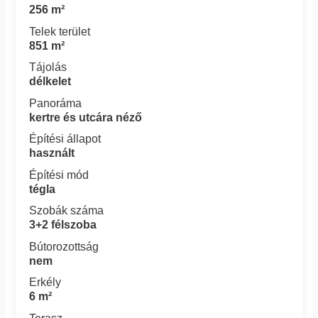
256 m²
Telek terület
851 m²
Tájolás
délkelet
Panoráma
kertre és utcára néző
Építési állapot
használt
Építési mód
tégla
Szobák száma
3+2 félszoba
Bútorozottság
nem
Erkély
6 m²