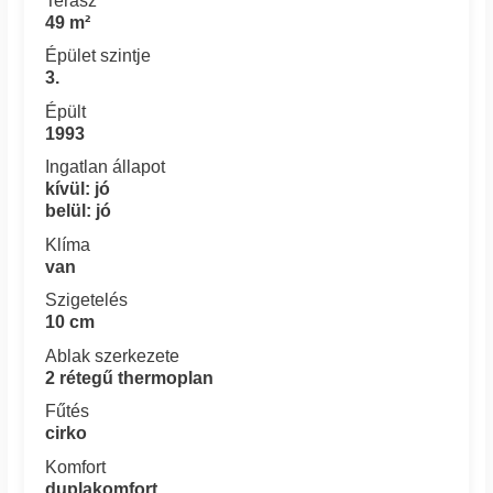
Terasz
49 m²
Épület szintje
3.
Épült
1993
Ingatlan állapot
kívül: jó
belül: jó
Klíma
van
Szigetelés
10 cm
Ablak szerkezete
2 rétegű thermoplan
Fűtés
cirko
Komfort
duplakomfort