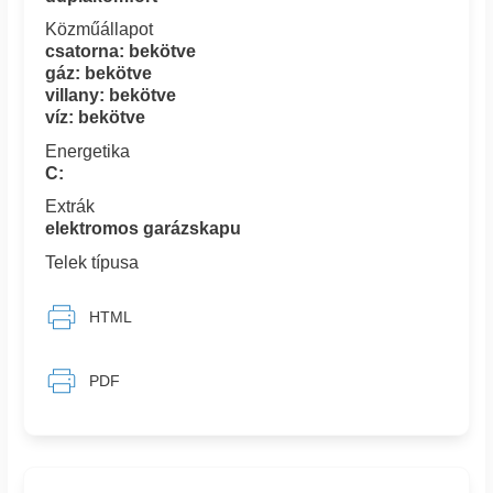
Közműállapot
csatorna: bekötve
gáz: bekötve
villany: bekötve
víz: bekötve
Energetika
C:
Extrák
elektromos garázskapu
Telek típusa
HTML
PDF