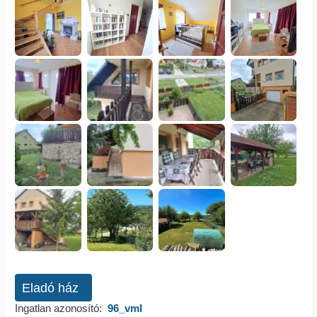
Eladó ház
Ingatlan azonosító:
96_vml