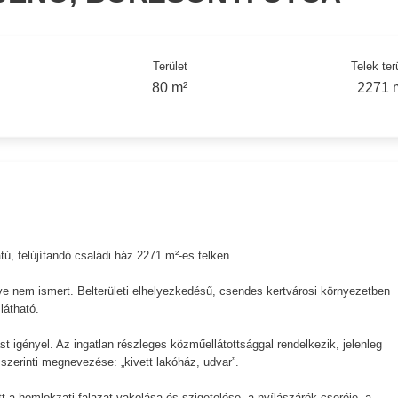
Terület
Telek ter
80 m²
2271 
tú, felújítandó családi ház 2271 m²-es telken.
ve nem ismert. Belterületi elhelyezkedésű, csendes kertvárosi környezetben
látható.
tást igényel. Az ingatlan részleges közműellátottsággal rendelkezik, jelenleg
p szerinti megnevezése: „kivett lakóház, udvar”.
t a homlokzati falazat vakolása és szigetelése, a nyílászárók cseréje, a