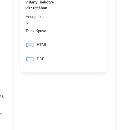
villany: bekötve
víz: utcában
Energetika
I:
Telek típusa
HTML
PDF
tal
ok