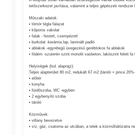
tetőszerkezet javítása, valamint a teljes gépészeti rendszer 
Műszaki adatok:
• tömör tégla falazat
• kőporos vakolat
• falak - festett, csempézett
• burkolat -kerámia lap, laminált padló
• ablakok -egyrétegű üvegezésű gerébtokos fa ablakok
• födém -szuterén szint monolit vasbeton, lakószint felett fa
Helyiségek (lsd. alaprajz):
Teljes alapterület 80 m2, redukált 67 m2 (tároló + pince 20%
• előtér
• konyha
• fürdőszoba, WC -egyben
• 2 egybenyíló szoba
• tároló
Közművek:
• villany bevezetve
• víz, gáz, csatorna az utcában, a telek a közműhálózatra n