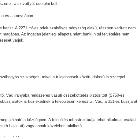
szerrel, a szivattyút cserélni kell.
kban és a konyhában
re került. A 2271 m²-es telek szabályos négyszög alakú, részben kerített nem
magában. Az ingatlan jelenlegi állapota miatt banki hitel felvételére nem
ezését várjuk.
óváhagyás szükséges, mivel a tulajdonosok között kiskorú is szerepel.
ető. Vác irányába rendszeres vasúti összeköttetés biztosított (S750-es
óbuszjáratok is közlekednek a településen keresztül. Vác, a 331-es buszjárat
 megtalálható a községben. A település infrastruktúrája tehát alkalmas család
ssuth Lajos út) vagy annak közelében található.