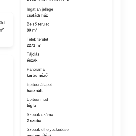
Ingatlan jellege
családi ház
ület
Belső terület
m²
80 m²
Telek terület
2271 m²
Tájolás
észak
Panoráma
kertre néző
Építési állapot
használt
Építési mód
tégla
Szobák száma
2 szoba
Szobák elhelyezkedése
egybenyílóak