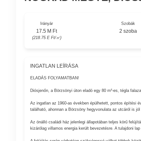
Irányár
Szobák
17.5 M Ft
2 szoba
(218.75 E Ft/㎡)
INGATLAN LEÍRÁSA
ELADÁS FOLYAMATBAN!
Diósjenőn, a Börzsönyi úton eladó egy 80 m²-es, tégla falaza
Az ingatlan az 1960-as években épülhetett, pontos építési é
található, ahonnan a Börzsöny hegyvonulata az utcáról is jól 
Az önálló családi ház jelenlegi állapotában teljes körű felújí
kizárólag villamos energia került bevezetésre. A tulajdoni la
A felújítás során várhatóan szükségessé válhat többek közöt