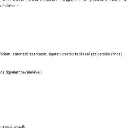
kiépítése is.
 födém, sátortető szerkezet, égetett cserép fedéssel (szigetelés nincs)
-os figyelembevételével)
em csatlakozik