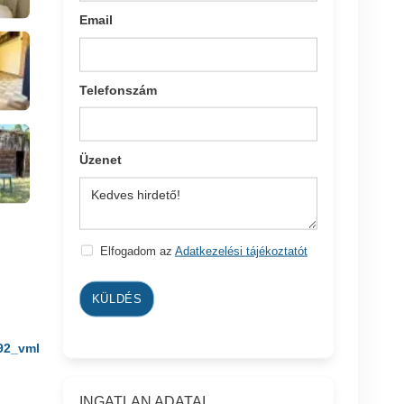
Email
Telefonszám
Üzenet
Elfogadom az
Adatkezelési tájékoztatót
KÜLDÉS
92_vml
INGATLAN ADATAI