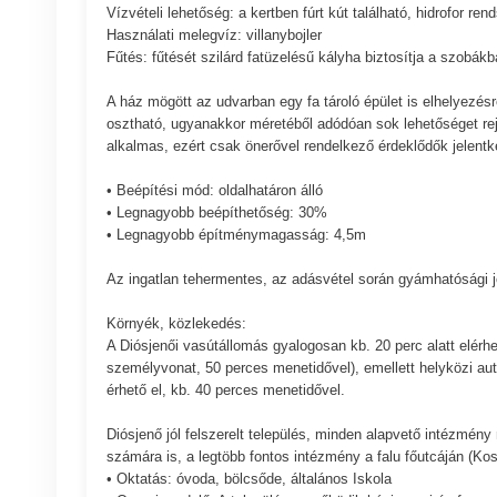
Vízvételi lehetőség: a kertben fúrt kút található, hidrofor rend
Használati melegvíz: villanybojler
Fűtés: fűtését szilárd fatüzelésű kályha biztosítja a szobá
A ház mögött az udvarban egy fa tároló épület is elhelyezés
osztható, ugyanakkor méretéből adódóan sok lehetőséget rejt 
alkalmas, ezért csak önerővel rendelkező érdeklődők jelentk
• Beépítési mód: oldalhatáron álló
• Legnagyobb beépíthetőség: 30%
• Legnagyobb építménymagasság: 4,5m
Az ingatlan tehermentes, az adásvétel során gyámhatósági j
Környék, közlekedés:
A Diósjenői vasútállomás gyalogosan kb. 20 perc alatt elérh
személyvonat, 50 perces menetidővel), emellett helyközi aut
érhető el, kb. 40 perces menetidővel.
Diósjenő jól felszerelt település, minden alapvető intézmény
számára is, a legtöbb fontos intézmény a falu főutcáján (Ko
• Oktatás: óvoda, bölcsőde, általános Iskola