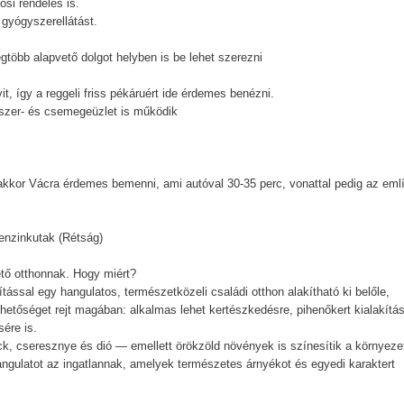
osi rendelés is.
 gyógyszerellátást.
egtöbb alapvető dolgot helyben is be lehet szerezni
, így a reggeli friss pékáruért ide érdemes benézni.
iszer- és csemegeüzlet is működik
akkor Vácra érdemes bemenni, ami autóval 30-35 perc, vonattal pedig az emlí
enzinkutak (Rétság)
tő otthonnak. Hogy miért?
rdítással egy hangulatos, természetközeli családi otthon alakítható ki belőle,
etőséget rejt magában: alkalmas lehet kertészkedésre, pihenőkert kialakítás
ére is.
k, cseresznye és dió — emellett örökzöld növények is színesítik a környezet
ngulatot az ingatlannak, amelyek természetes árnyékot és egyedi karaktert