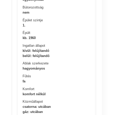
Bútorozottság
nem
Épület szintje
1.
Épült
kb. 1960
Ingatlan állapot
kívül: felújítandó
belül: felújítandó
Ablak szerkezete
hagyományos
Fűtés
fa
Komfort
komfort nélkül
Közműállapot
csatorna: utcában
gáz: utcában