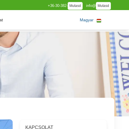
+36-30-382-
info@
Mutasd
Mutasd
at
Magyar
KAPCSOLAT