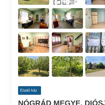
Eladó ház
NÓGRÁD MEGYE, DIÓS