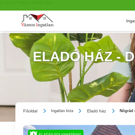
G-YLG4YTW91X 8145017921
Inga
ELADÓ HÁZ - 
Főoldal
Eladó ház
Ingatlan lista
Nógrád 
ELADÁS FOLYAMATBAN!