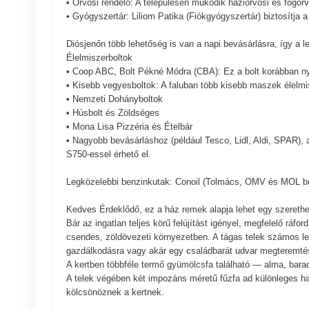
• Orvosi rendelő: A településen működik háziorvosi és fogorv
• Gyógyszertár: Liliom Patika (Fiókgyógyszertár) biztosítja a
Diósjenőn több lehetőség is van a napi bevásárlásra, így a l
Élelmiszerboltok
• Coop ABC, Bolt Pékné Módra (CBA): Ez a bolt korábban nyit
• Kisebb vegyesboltok: A faluban több kisebb maszek élelm
• Nemzeti Dohányboltok
• Húsbolt és Zöldséges
• Mona Lisa Pizzéria és Ételbár
• Nagyobb bevásárláshoz (például Tesco, Lidl, Aldi, SPAR), 
S750-essel érhető el.
Legközelebbi benzinkutak: Conoil (Tolmács, OMV és MOL b
Kedves Érdeklődő, ez a ház remek alapja lehet egy szerethe
Bár az ingatlan teljes körű felújítást igényel, megfelelő ráfo
csendes, zöldövezeti környezetben. A tágas telek számos leh
gazdálkodásra vagy akár egy családbarát udvar megteremtés
A kertben többféle termő gyümölcsfa található — alma, barac
A telek végében két impozáns méretű fűzfa ad különleges ha
kölcsönöznek a kertnek.